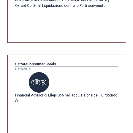
nell’ambito del procedimento promosso dal Fallimento Ivy
Oxford Co. Srl in Liquidazione contro le Parti convenute
Settore
Consumer Goods
Data
2015
Financial Advisor di Ellepi SpA nell’acquisizione de Il Girotondo
Srl